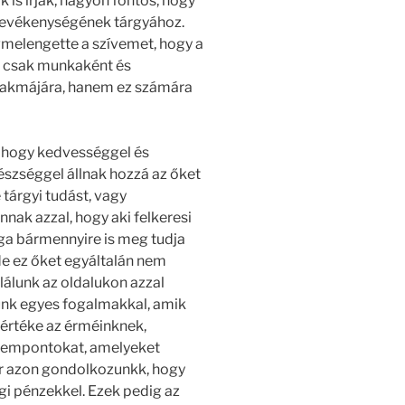
is írják, nagyon fontos, hogy
 tevékenységének tárgyához.
melengette a szívemet, hogy a
em csak munkaként és
zakmájára, hanem ez számára
, hogy kedvességgel és
észséggel állnak hozzá az őket
tárgyi tudást, vagy
annak azzal, hogy aki felkeresi
ga bármennyire is meg tudja
 de ez őket egyáltalán nem
alálunk az oldalukon azzal
yünk egyes fogalmakkal, amik
 értéke az érméinknek,
szempontokat, amelyeket
r azon gondolkozunkk, hogy
gi pénzekkel. Ezek pedig az