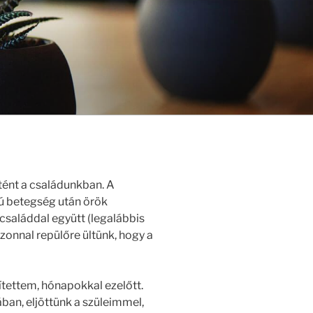
rtént a családunkban. A
ú betegség után örök
 családdal együtt (legalábbis
azonnal repülőre ültünk, hogy a
ítettem, hónapokkal ezelőtt.
ban, eljöttünk a szüleimmel,