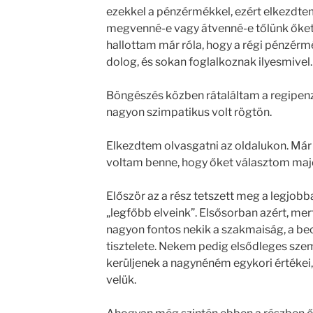
ezekkel a pénzérmékkel, ezért elkezdtem
megvenné-e vagy átvenné-e tőlünk őket
hallottam már róla, hogy a régi pénzérm
dolog, és sokan foglalkoznak ilyesmivel.
Böngészés közben rátaláltam a regipenzf
nagyon szimpatikus volt rögtön.
Elkezdtem olvasgatni az oldalukon. Már
voltam benne, hogy őket választom maj
Először az a rész tetszett meg a legjob
„legfőbb elveink”. Elsősorban azért, mert
nagyon fontos nekik a szakmaiság, a bec
tisztelete. Nekem pedig elsődleges szem
kerüljenek a nagynéném egykori értékei,
velük.