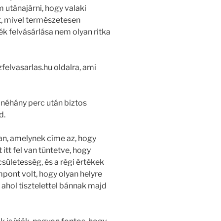
 utánajárni, hogy valaki
, mivel természetesen
ék felvásárlása nem olyan ritka
elvasarlas.hu oldalra, ami
 néhány perc után biztos
d.
ban, amelynek címe az, hogy
 itt fel van tüntetve, hogy
sületesség, és a régi értékek
pont volt, hogy olyan helyre
 ahol tisztelettel bánnak majd