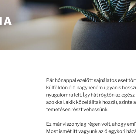
IA
Pár hónappal ezelőtt sajnálatos eset tö
külföldön élő nagynéném ugyanis hossz
nyugalomra lelt. Így hát rögtön az egész
azokkal, akik közel álltak hozzá), szinte 
temetésen részt vehessünk.
Ez már viszonylag régen volt, ahogy eml
Most ismét itt vagyunk az ő egykori házá