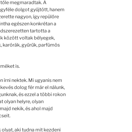
k tőle megmaradtak. A
gyféle dolgot gyűjtött, hanem
erette nagyon, így repülőre
 mintha egészen konkrétan a
dszerezetten tartotta a
ak között voltak bélyegek,
, karórák, gyűrűk, parfümös
rméket is.
n írni nektek. Mi ugyanis nem
kevés dolog fér már el nálunk,
gunknak, és ezzel a többi rokon
 olyan helyre, olyan
majd nekik, és ahol majd
seit.
olyat, aki tudna mit kezdeni