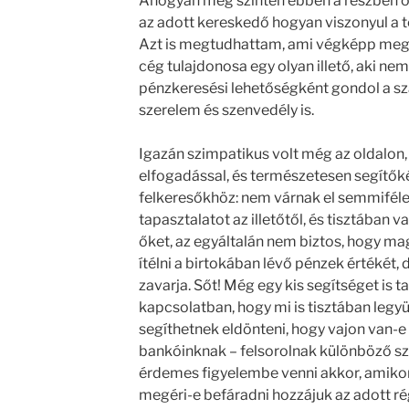
Ahogyan még szintén ebben a részben ők 
az adott kereskedő hogyan viszonyul a
Azt is megtudhattam, ami végképp meg
cég tulajdonosa egy olyan illető, aki n
pénzkeresési lehetőségként gondol a s
szerelem és szenvedély is.
Igazán szimpatikus volt még az oldalon
elfogadással, és természetesen segítők
felkeresőkhöz: nem várnak el semmiféle 
tapasztalatot az illetőtől, és tisztában v
őket, az egyáltalán nem biztos, hogy ma
ítélni a birtokában lévő pénzek értékét,
zavarja. Sőt! Még egy kis segítséget is t
kapcsolatban, hogy mi is tisztában leg
segíthetnek eldönteni, hogy vajon van-e
bankóinknak – felsorolnak különböző 
érdemes figyelembe venni akkor, amiko
megéri-e befáradni hozzájuk az adott ré