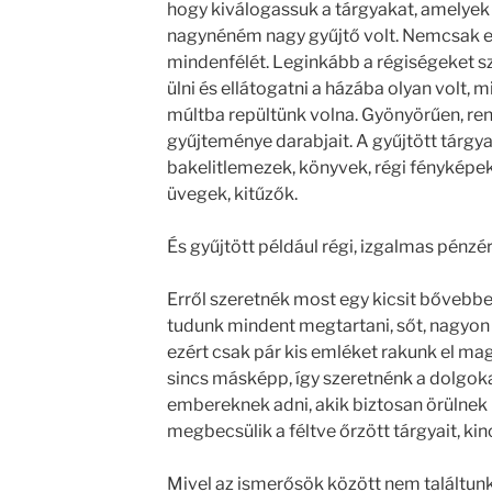
hogy kiválogassuk a tárgyakat, amelye
nagynéném nagy gyűjtő volt. Nemcsak e
mindenfélét. Leginkább a régiségeket sz
ülni és ellátogatni a házába olyan volt,
múltba repültünk volna. Gyönyörűen, ren
gyűjteménye darabjait. A gyűjtött tárgy
bakelitlemezek, könyvek, régi fényképek
üvegek, kitűzők.
És gyűjtött például régi, izgalmas pénzé
Erről szeretnék most egy kicsit bővebbe
tudunk mindent megtartani, sőt, nagyon 
ezért csak pár kis emléket rakunk el ma
sincs másképp, így szeretnénk a dolgokat
embereknek adni, akik biztosan örülnek 
megbecsülik a féltve őrzött tárgyait, kinc
Mivel az ismerősök között nem találtunk 