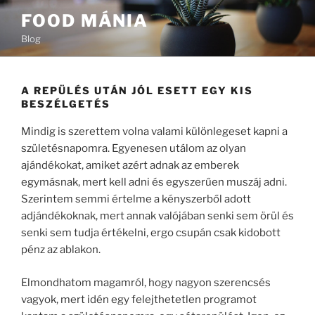
Tartalomhoz
FOOD MÁNIA
Blog
A REPÜLÉS UTÁN JÓL ESETT EGY KIS
BESZÉLGETÉS
Mindig is szerettem volna valami különlegeset kapni a
születésnapomra. Egyenesen utálom az olyan
ajándékokat, amiket azért adnak az emberek
egymásnak, mert kell adni és egyszerűen muszáj adni.
Szerintem semmi értelme a kényszerből adott
adjándékoknak, mert annak valójában senki sem örül és
senki sem tudja értékelni, ergo csupán csak kidobott
pénz az ablakon.
Elmondhatom magamról, hogy nagyon szerencsés
vagyok, mert idén egy felejthetetlen programot