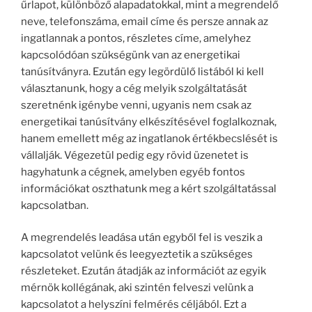
űrlapot, különböző alapadatokkal, mint a megrendelő
neve, telefonszáma, email címe és persze annak az
ingatlannak a pontos, részletes címe, amelyhez
kapcsolódóan szükségünk van az energetikai
tanúsítványra. Ezután egy legördülő listából ki kell
választanunk, hogy a cég melyik szolgáltatását
szeretnénk igénybe venni, ugyanis nem csak az
energetikai tanúsítvány elkészítésével foglalkoznak,
hanem emellett még az ingatlanok értékbecslését is
vállalják. Végezetül pedig egy rövid üzenetet is
hagyhatunk a cégnek, amelyben egyéb fontos
információkat oszthatunk meg a kért szolgáltatással
kapcsolatban.
A megrendelés leadása után egyből fel is veszik a
kapcsolatot velünk és leegyeztetik a szükséges
részleteket. Ezután átadják az információt az egyik
mérnök kollégának, aki szintén felveszi velünk a
kapcsolatot a helyszíni felmérés céljából. Ezt a