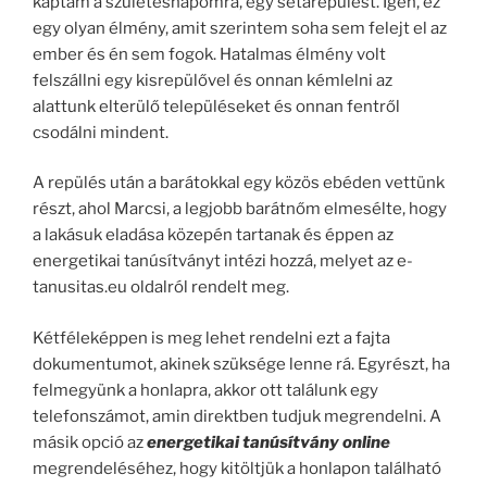
kaptam a születésnapomra, egy sétarepülést. Igen, ez
egy olyan élmény, amit szerintem soha sem felejt el az
ember és én sem fogok. Hatalmas élmény volt
felszállni egy kisrepülővel és onnan kémlelni az
alattunk elterülő településeket és onnan fentről
csodálni mindent.
A repülés után a barátokkal egy közös ebéden vettünk
részt, ahol Marcsi, a legjobb barátnőm elmesélte, hogy
a lakásuk eladása közepén tartanak és éppen az
energetikai tanúsítványt intézi hozzá, melyet az e-
tanusitas.eu oldalról rendelt meg.
Kétféleképpen is meg lehet rendelni ezt a fajta
dokumentumot, akinek szüksége lenne rá. Egyrészt, ha
felmegyünk a honlapra, akkor ott találunk egy
telefonszámot, amin direktben tudjuk megrendelni. A
másik opció az
energetikai tanúsítvány online
megrendeléséhez, hogy kitöltjük a honlapon található