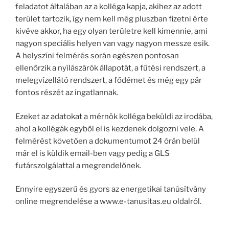
feladatot általában az a kolléga kapja, akihez az adott
terület tartozik, így nem kell még pluszban fizetni érte
kivéve akkor, ha egy olyan területre kell kimennie, ami
nagyon speciális helyen van vagy nagyon messze esik.
A helyszíni felmérés során egészen pontosan
ellenőrzik a nyílászárók állapotát, a fűtési rendszert, a
melegvízellátó rendszert, a fődémet és még egy pár
fontos részét az ingatlannak.
Ezeket az adatokat a mérnök kolléga beküldi az irodába,
ahol a kollégák egyből el is kezdenek dolgozni vele. A
felmérést követően a dokumentumot 24 órán belül
már el is küldik email-ben vagy pedig a GLS
futárszolgálattal a megrendelőnek.
Ennyire egyszerű és gyors az energetikai tanúsítvány
online megrendelése a www.e-tanusitas.eu oldalról.