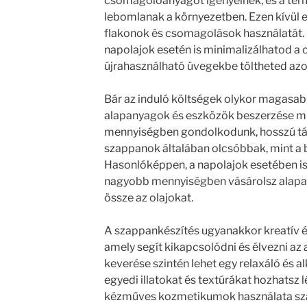
csomagolóanyagot igényelnek, és a te
lebomlanak a környezetben. Ezen kívül 
flakonok és csomagolások használatát. É
napolajok esetén is minimalizálhatod a 
újrahasználható üvegekbe töltheted azo
Bár az induló költségek olykor magasab
alapanyagok és eszközök beszerzése mi
mennyiségben gondolkodunk, hosszú táv
szappanok általában olcsóbbak, mint a b
Hasonlóképpen, a napolajok esetében is
nagyobb mennyiségben vásárolsz alap
össze az olajokat.
A szappankészítés ugyanakkor kreatív é
amely segít kikapcsolódni és élvezni az
keverése szintén lehet egy relaxáló és 
egyedi illatokat és textúrákat hozhatsz l
kézműves kozmetikumok használata szá