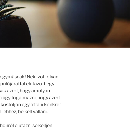
 egymásnak! Neki volt olyan
pülőjárattal elutazott egy
ak azért, hogy amolyan
a úgy fogalmazni, hogy azért
kóstoljon egy ottani konkrét
 ehhez, be kell vallani.
honról elutazni se kelljen