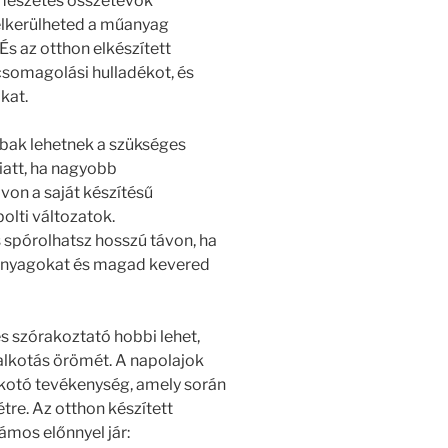
rmészetes összetevők
elkerülheted a műanyag
s az otthon elkészített
csomagolási hulladékot, és
kat.
bak lehetnek a szükséges
att, ha nagyobb
on a saját készítésű
olti változatok.
 spórolhatsz hosszú távon, ha
anyagokat és magad kevered
s szórakoztató hobbi lehet,
 alkotás örömét. A napolajok
alkotó tevékenység, amely során
étre. Az otthon készített
mos előnnyel jár: