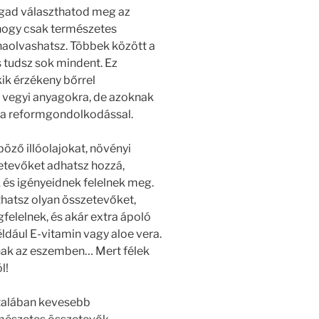
agad választhatod meg az
 hogy csak természetes
aolvashatsz. Többek között a
s tudsz sok mindent. Ez
ik érzékeny bőrrel
s vegyi anyagokra, de azoknak
jta reformgondolkodással.
öző illóolajokat, növényi
etevőket adhatsz hozzá,
 és igényeidnek felelnek meg.
thatsz olyan összetevőket,
elelnek, és akár extra ápoló
ldául E-vitamin vagy aloe vera.
nak az eszemben… Mert félek
l!
ltalában kevesebb