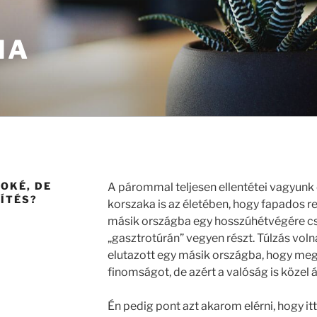
IA
OKÉ, DE
A párommal teljesen ellentétei vagyunk
ÍTÉS?
korszaka is az életében, hogy fapados re
másik országba egy hosszúhétvégére cs
„gasztrotúrán” vegyen részt. Túlzás voln
elutazott egy másik országba, hogy meg
finomságot, de azért a valóság is közel áll
Én pedig pont azt akarom elérni, hogy itt