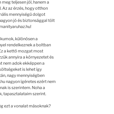
 meg teljesen jól, hanem a
. Az az érzés, hogy otthon
mális mennyiségű dolgot
nagyon jó és biztonsággal tölt
umanityaruhaz.hu!
ikumok, különösen a
yel rendelkeznek a boltban
Ez a kettő mozgat most
zzük annyira a környezetet és
kat nem adok ekképpen a
ltségeket is lehet így
 után, nagy mennyiségben
.hu nagyon ígéretes ezért nem
ak is szerintem. Noha a
 tapasztalataim szerint.
ég ezt a vonalat másoknak?