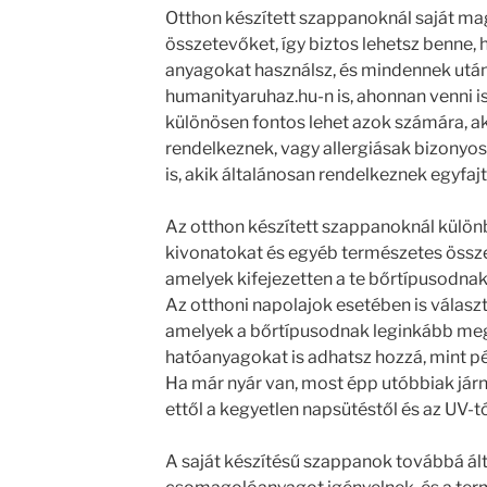
Otthon készített szappanoknál saját m
összetevőket, így biztos lehetsz benne,
anyagokat használsz, és mindennek után
humanityaruhaz.hu-n is, ahonnan venni i
különösen fontos lehet azok számára, ak
rendelkeznek, vagy allergiásak bizonyo
is, akik általánosan rendelkeznek egyfa
Az otthon készített szappanoknál különb
kivonatokat és egyéb természetes össz
amelyek kifejezetten a te bőrtípusodnak
Az otthoni napolajok esetében is válasz
amelyek a bőrtípusodnak leginkább megf
hatóanyagokat is adhatsz hozzá, mint pé
Ha már nyár van, most épp utóbbiak jár
ettől a kegyetlen napsütéstől és az UV-tó
A saját készítésű szappanok továbbá á