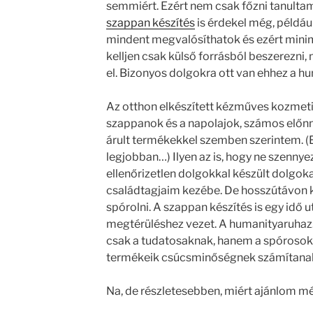
semmiért. Ezért nem csak főzni tanultam
szappan készítés
is érdekel még, például
mindent megvalósíthatok és ezért mini
kelljen csak külső forrásból beszerezni, 
el. Bizonyos dolgokra ott van ehhez a h
Az otthon elkészített kézműves kozmet
szappanok és a napolajok, számos előnn
árult termékekkel szemben szerintem. (
legjobban…) Ilyen az is, hogy ne szennye
ellenőrizetlen dolgokkal készült dolgo
családtagjaim kezébe. De hosszútávon kö
spórolni. A szappan készítés is egy idő
megtérüléshez vezet. A humanityaruhaz
csak a tudatosaknak, hanem a spórosokn
termékeik csúcsminőségnek számítanak,
Na, de részletesebben, miért ajánlom m