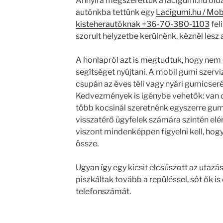
Annyira megszerettük a lacigumi.hu old
autónkba tettünk egy
Lacigumi.hu / Mobi
kisteherautóknak +36-70-380-1103
fel
szorult helyzetbe kerülnénk, kéznél lesz
A honlapról azt is megtudtuk, hogy nem
segítséget nyújtani. A mobil gumi szerviz
csupán az éves téli vagy nyári gumicser
Kedvezmények is igénybe vehetők: van csa
több kocsinál szeretnénk egyszerre gumit 
visszatérő ügyfelek számára szintén el
viszont mindenképpen figyelni kell, hog
össze.
Ugyan így egy kicsit elcsúszott az utaz
piszkáltak tovább a repüléssel, sőt ők is
telefonszámát.