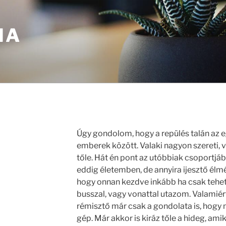
IA
Úgy gondolom, hogy a repülés talán az
emberek között. Valaki nagyon szereti, va
tőle. Hát én pont az utóbbiak csoportjá
eddig életemben, de annyira ijesztő é
hogy onnan kezdve inkább ha csak tehe
busszal, vagy vonattal utazom. Valami
rémisztő már csak a gondolata is, hogy 
gép. Már akkor is kiráz tőle a hideg, ami