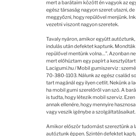
mert a barátaim között én vagyok az egyet
egész társaság nagyon szeret utazni, 
meggyőzni, hogy repülővel menjünk. Ink
vezetni viszont nagyon szeretek.
Tavaly nyáron, amikor együtt autóztunk,
indulás után defektet kaptunk. Mondták 
repülővel mentünk volna…”. Azonban n
mert előhúztam egy papírt a kesztyűtartób
Lacigumi.hu / Mobil gumiszerviz : szemé
70-380-1103. Nálunk az egész család sok
tart magánál egy ilyen cetlit. Nekünk a l
ha mobil gumi szerelőről van szó. A bará
is tudta, hogy létezik mobil szerviz. Ez
annak ellenére, hogy mennyire hasznosak
vagy veszik igénybe a szolgáltatásaikat.
Amikor először tudomást szereztünk a l
autóztunk éppen. Szintén defektet kapt