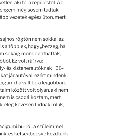
len, aki fél a repüléstől. Az
de engem még sosem tudtak
ább vezetek egész úton, mert
 sajnos rögtön nem sokkal az
is a többiek, hogy „bezzeg, ha
em sokáig mondogathatták,
ól. Ez volt rá írva:
ly- és kisteherautóknak +36-
at jár autóval, ezért mindenki
acigumi.hu vált be a legjobban,
taim között volt olyan, aki nem
en nem is csodálkoztam, mert
, elég kevesen tudnak róluk,
acigumi.hu-ról, a szüleimmel
unk, és kétségbeesve kezdtünk