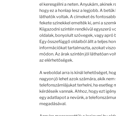
el keresgélni a neten. Anyukám, akinek 
hogy ez a honlap lesz a legjobb. A betűk
láthatók voltak. A címeket és fontosabb
fekete színekkel emelték ki, ami a szem
Kiigazodni szintén rendkívül egyszerű vo
oldalak, bonyolult szövegek, vagy apró 
Egy összefüggő oldalból állt a teljes ho
információkat tartalmazta, azokat viszo
módon. Az árak szintén jól láthatóan v
az elérhetőségek.
A weboldal arra is kínál lehetőséget, hog
nagyon jó lehet azok számára, akik nem 
telefonszámlájukat terhelni, ha esetleg
kérdéseik vannak. Ahhoz, hogy ezt igény
egy adatlapot a nevünk, a telefonszámu
megadásával.