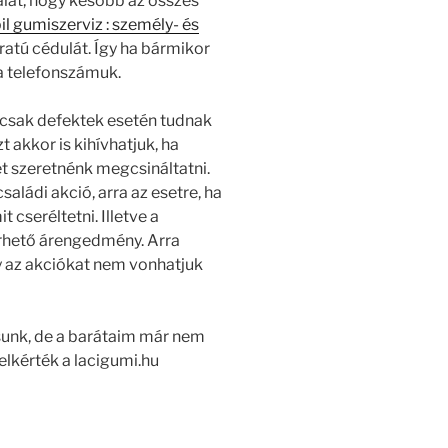
alát, hogy később az összes
l gumiszerviz : személy- és
iratú cédulát. Így ha bármikor
 a telefonszámuk.
 csak defektek esetén tudnak
t akkor is kihívhatjuk, ha
ét szeretnénk megcsináltatni.
ládi akció, arra az esetre, ha
cseréltetni. Illetve a
érhető árengedmény. Arra
y az akciókat nem vonhatjuk
ásunk, de a barátaim már nem
 elkérték a lacigumi.hu