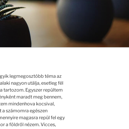
 egyik legmegosztóbb téma az
laki nagyon utálja, esetleg fél
ba tartozom. Egyszer repültem
lményként maradt meg bennem,
tem mindenhova kocsival,
ért a számomra egészen
mennyire magasra repül fel egy
kor a földről nézem. Vicces,