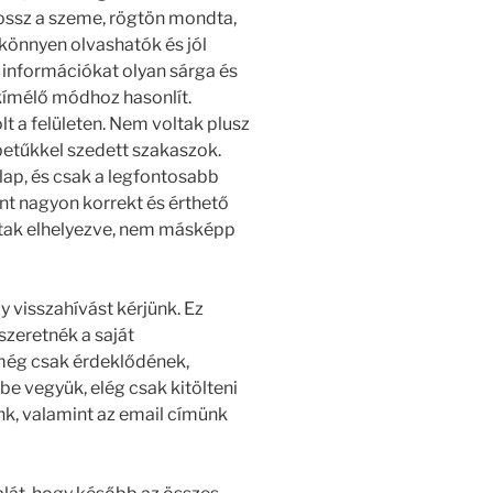
rossz a szeme, rögtön mondta,
 könnyen olvashatók és jól
 információkat olyan sárga és
kímélő módhoz hasonlít.
lt a felületen. Nem voltak plusz
betűkkel szedett szakaszok.
nlap, és csak a legfontosabb
nt nagyon korrekt és érthető
oltak elhelyezve, nem másképp
y visszahívást kérjünk. Ez
szeretnék a saját
 még csak érdeklődének,
be vegyük, elég csak kitölteni
nk, valamint az email címünk